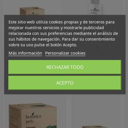
Este sitio web utiliza cookies propias y de terceros para
mejorar nuestros servicios y mostrarle publicidad
relacionada con sus preferencias mediante el análisis de
sus hábitos de navegación. Para dar su consentimiento
sobre su uso pulse el botón Acepto.
Más información
Personalizar cookies
20,95 €
9,50 €
BOTANICA PETS
BOTANICA PETS
RECHAZAR TODO
DIGESPET FLORA
CHAMPU
30 COMP
REPELENTE
INSECTOS 250ML
ACEPTO