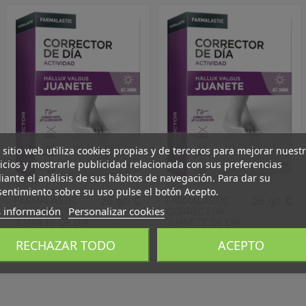
 sitio web utiliza cookies propias y de terceros para mejorar nuest
icios y mostrarle publicidad relacionada con sus preferencias
ante el análisis de sus hábitos de navegación. Para dar su
entimiento sobre su uso pulse el botón Acepto.
26,90 €
26,90 €
FARMALASTIC
FARMALASTIC
 información
Personalizar cookies
CORRECTOR
CORRECTOR
JUANETE DE DIA
JUANETE DE DIA
PIE DERECHO T-P
PIE IZQUIERDO T-
RECHAZAR TODO
ACEPTO
M