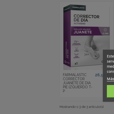
Este
serv
medi
cons
26,90 €
FARMALASTIC
Más
CORRECTOR
JUANETE DE DIA
PIE IZQUIERDO T-
P
Mostrando 1-3 de 3 artículo(s)