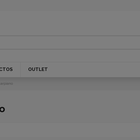
CTOS
OUTLET
carpiano
o