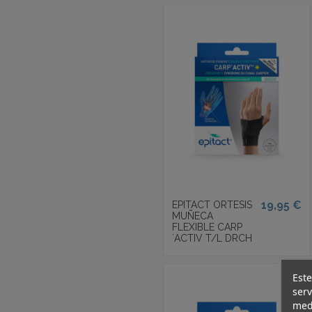
19,95 €
EPITACT ORTESIS
MUÑECA
FLEXIBLE CARP
´ACTIV T/L DRCH
Este
serv
medi