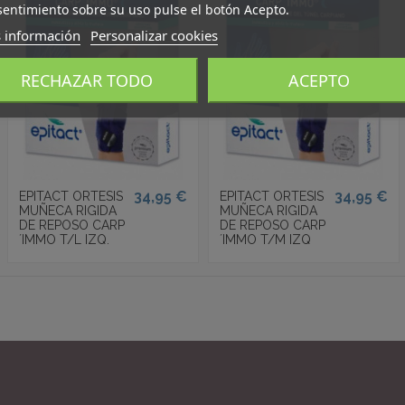
entimiento sobre su uso pulse el botón Acepto.
 información
Personalizar cookies
RECHAZAR TODO
ACEPTO
34,95 €
34,95 €
EPITACT ORTESIS
EPITACT ORTESIS
MUÑECA RIGIDA
MUÑECA RIGIDA
DE REPOSO CARP
DE REPOSO CARP
´IMMO T/L IZQ.
´IMMO T/M IZQ