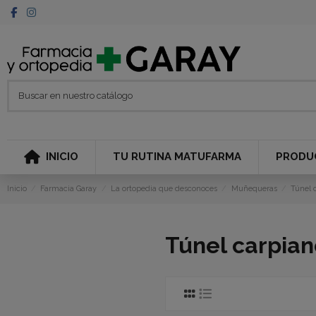
INICIO
TU RUTINA MATUFARMA
PRODU
Inicio
Farmacia Garay
La ortopedia que desconoces
Muñequeras
Túnel 
Túnel carpian