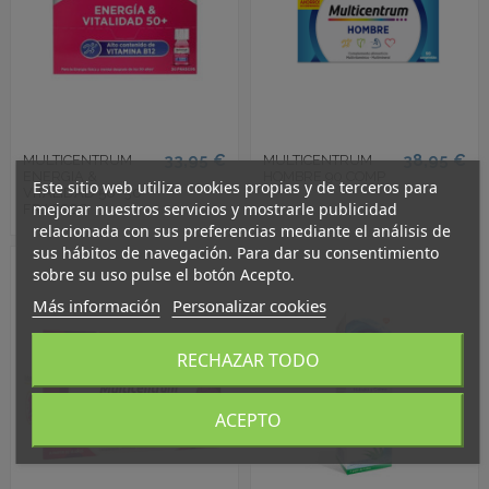
33,95 €
38,95 €
MULTICENTRUM
MULTICENTRUM
ENERGIA &
HOMBRE 90 COMP
Este sitio web utiliza cookies propias y de terceros para
VITALIDAD 50+ 30
mejorar nuestros servicios y mostrarle publicidad
FRASCOS
relacionada con sus preferencias mediante el análisis de
sus hábitos de navegación. Para dar su consentimiento
sobre su uso pulse el botón Acepto.
Más información
Personalizar cookies
RECHAZAR TODO
ACEPTO