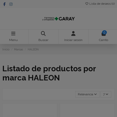
Lista de deseos (
0
)
0
Menu
Buscar
Iniciar sesión
Carrito
Inicio
Marcas
HALEON
Listado de productos por
marca HALEON
Relevancia
7