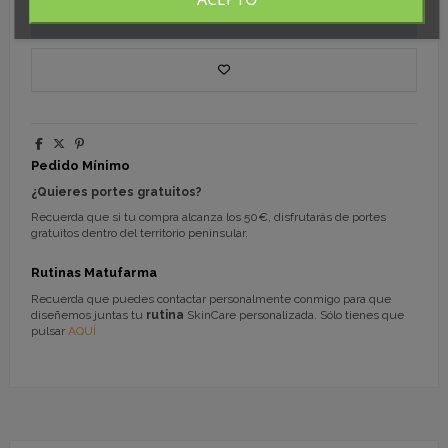
Añadir al carrito
Pedido Mínimo
¿Quieres portes gratuitos?
Recuerda que si tu compra alcanza los 50€, disfrutarás de portes
gratuitos dentro del territorio peninsular.
Rutinas Matufarma
Recuerda que puedes contactar personalmente conmigo para que
diseñemos juntas tu
rutina
SkinCare personalizada. Sólo tienes que
pulsar
AQUÍ