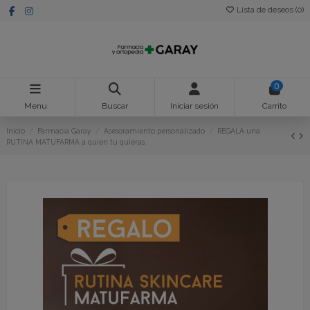
Lista de deseos (
0
)
0
Menu
Buscar
Iniciar sesión
Carrito
Inicio
Farmacia Garay
Asesoramiento personalizado
REGALA una
RUTINA MATUFARMA a quien tu quieras.