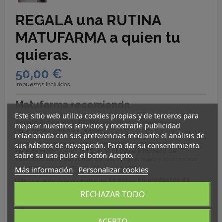
REGALA una RUTINA
MATUFARMA a quien tu
quieras.
50,00 €
Impuestos incluidos
Matufarma recomienda
Este sitio web utiliza cookies propias y de terceros para
Regalo Rutina MATUFARMA
consiste en un asesoramiento
mejorar nuestros servicios y mostrarle publicidad
personalizado para quien desees.
relacionada con sus preferencias mediante el análisis de
Consistirá en una videollamada de WhatsApp, por lo que
sus hábitos de navegación. Para dar su consentimiento
necesitaremos que nos indiques el
nombre y número de
sobre su uso pulse el botón Acepto.
teléfono de la persona
que va a recibir el regalo y nosotros nos
pondremos en contacto con ella directamente.
Más información
Personalizar cookies
Tendrá, a parte del asesoramiento,
50 euros en productos de
nuestra web.
RECHAZAR TODO
ACEPTO