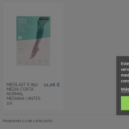
Este
serv
medi
cons
11,06 €
MEDILAST R 892
Más
MEDIA CORTA
NORMAL
MEDIANA ( ANTES
10)
Mostrando 1-1 de 1 artículo(s)