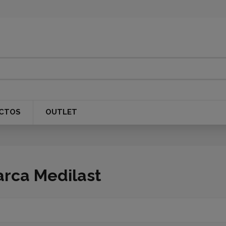
CTOS
OUTLET
arca Medilast