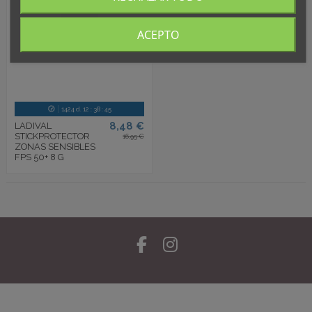
ACEPTO
1424
d.
12
:
38
:
44
8,48 €
LADIVAL
STICKPROTECTOR
16,95 €
ZONAS SENSIBLES
FPS 50+ 8 G