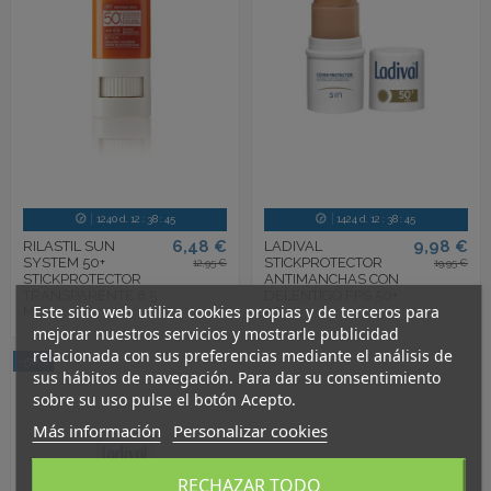
1240
d.
12
:
38
:
44
1424
d.
12
:
38
:
44
6,48 €
9,98 €
RILASTIL SUN
LADIVAL
SYSTEM 50+
STICKPROTECTOR
12,95 €
19,95 €
STICKPROTECTOR
ANTIMANCHAS CON
TRANSPARENTE 8,5
DELENTIGO FPS 50+
Este sitio web utiliza cookies propias y de terceros para
ML
4G
mejorar nuestros servicios y mostrarle publicidad
relacionada con sus preferencias mediante el análisis de
-50%
sus hábitos de navegación. Para dar su consentimiento
sobre su uso pulse el botón Acepto.
Más información
Personalizar cookies
RECHAZAR TODO